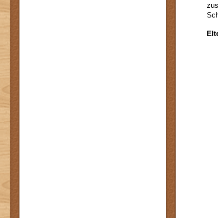
zus
Sch
Elt