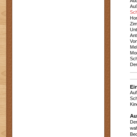
Auc
Auß
Sch
Hor
Zim
Unt
Ant
Von
Mel
Mon
Sch
Dem
Ei
Auf
Sch
Kin
Au
De
wah
Bed