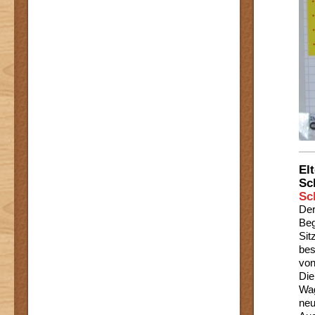
El
Sc
Sc
Der
Beg
Sit
bes
von
Die
Wag
neu