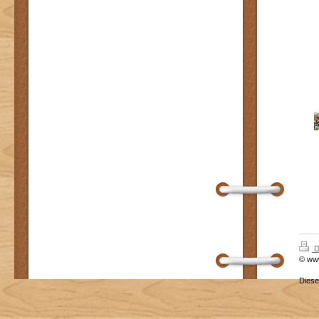
D
© ww
Dies