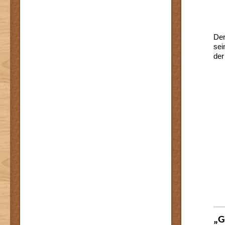
De
sei
der
„G