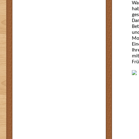
Was
hab
ges
Dan
Bet
und
Mon
Ein
Ihr
mit
Frü