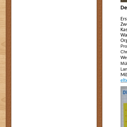
De
Er
Z
Ka
Wa
Or
Pro
Chr
Wei
Mül
Lan
Möc
el