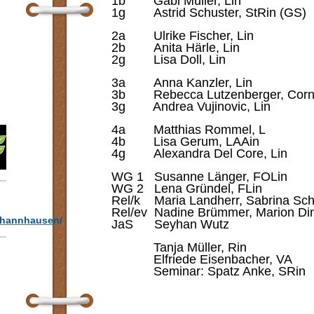
1b
Gabi
Müller,
1g
Astrid
Schuster, St
2a
Ulrike
Fischer
2b
Anita
Härle,
2g
Lisa
Doll, 
3a
Anna
Kanzler
3b Rebecca Lutzenberger, Corn
3g Andrea Vujinov
4a Matthias Rom
4b
Lisa
Gerum, 
4g
Alexandra
Del Cor
WG 1 Susanne Länger
WG 2 Lena Gründel
Rel/k Maria Landherr, Sabrin
Rel/ev Nadine Brümmer, Mar
/thannhausen/
JaS
Seyhan
Wu
Tanja Müller
Elfriede Eisenba
Seminar: Spatz An