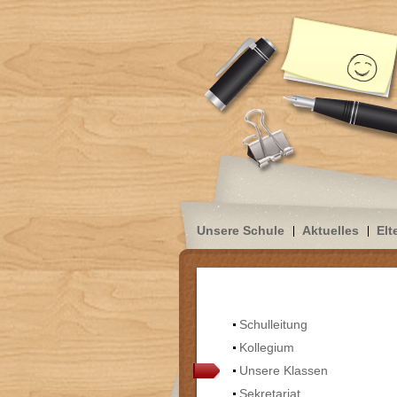
Unsere Schule
Aktuelles
Elt
Schulleitung
Kollegium
Unsere Klassen
Sekretariat