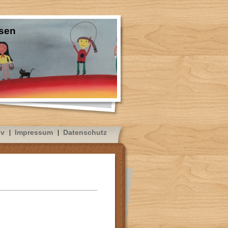
sen
iv
Impressum
Datenschutz
ft
 KRin