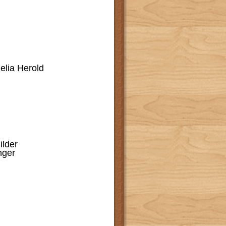
 Lin
Rin (GS)
, Lin
 Lin
Lin
, Lin
elia Herold
ic, Lin
mel, L
LAAin
e, Lin
, FOLin
, FLin
a Schilder
ion Dinger
tz
, Rin
cher, VA
ke, SRin